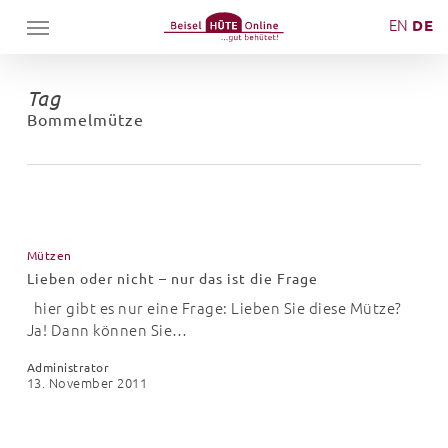
Skip
Menu
EN
DE
to
main
content
Tag
Bommelmütze
Lieben
oder
Mützen
nicht
Lieben oder nicht – nur das ist die Frage
–
nur
hier gibt es nur eine Frage: Lieben Sie diese Mütze?
das
Ja! Dann können Sie…
ist
Administrator
die
13. November 2011
Frage