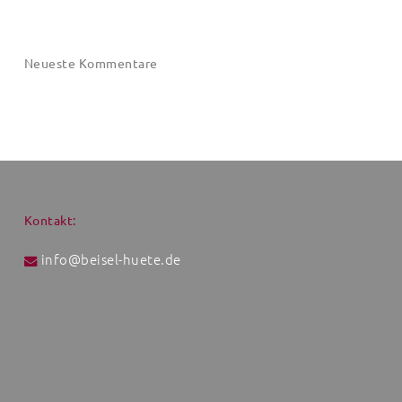
in
Schule
und
Neueste Kommentare
Büro
Kontakt:
info@beisel-huete.de