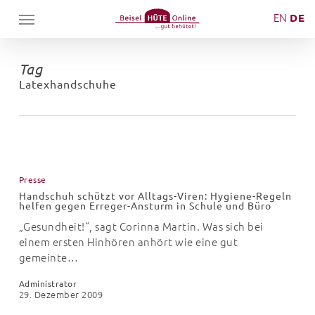
Skip
Menu
EN
DE
to
main
content
Tag
Latexhandschuhe
Handschuh
schützt
Presse
vor
Handschuh schützt vor Alltags-Viren: Hygiene-Regeln
Alltags-
helfen gegen Erreger-Ansturm in Schule und Büro
Viren:
„Gesundheit!“, sagt Corinna Martin. Was sich bei
Hygiene-
einem ersten Hinhören anhört wie eine gut
Regeln
gemeinte…
helfen
gegen
Administrator
Erreger-
29. Dezember 2009
Ansturm