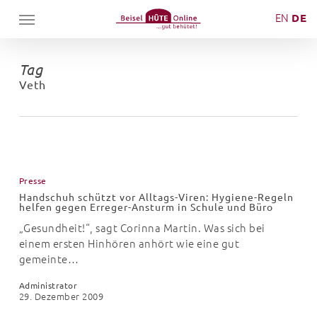
Skip
Menu
EN
DE
to
main
content
Tag
Veth
Handschuh
schützt
Presse
vor
Handschuh schützt vor Alltags-Viren: Hygiene-Regeln
Alltags-
helfen gegen Erreger-Ansturm in Schule und Büro
Viren:
„Gesundheit!“, sagt Corinna Martin. Was sich bei
Hygiene-
einem ersten Hinhören anhört wie eine gut
Regeln
gemeinte…
helfen
gegen
Administrator
Erreger-
29. Dezember 2009
Ansturm