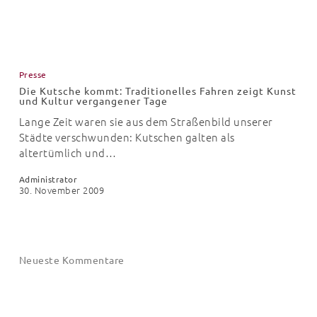
in
Schule
und
Die
Büro
Kutsche
Presse
kommt:
Die Kutsche kommt: Traditionelles Fahren zeigt Kunst
Traditionelles
und Kultur vergangener Tage
Fahren
Lange Zeit waren sie aus dem Straßenbild unserer
zeigt
Städte verschwunden: Kutschen galten als
Kunst
altertümlich und…
und
Kultur
Administrator
vergangener
30. November 2009
Tage
Neueste Kommentare