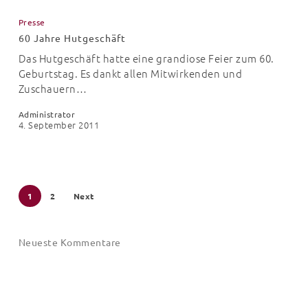
Jahre
Presse
Hutgeschäft
60 Jahre Hutgeschäft
Das Hutgeschäft hatte eine grandiose Feier zum 60.
Geburtstag. Es dankt allen Mitwirkenden und
Zuschauern…
Administrator
4. September 2011
1
2
Next
Neueste Kommentare