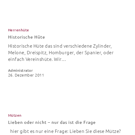
Historische
Hüte
Herrenhüte
Historische Hüte
Historische Hüte das sind verschiedene Zylinder,
Melone, Dreispitz, Homburger, der Spanier, oder
einfach Vereinshüte. Wir…
Administrator
26. Dezember 2011
Lieben
oder
Mützen
nicht
Lieben oder nicht – nur das ist die Frage
–
nur
hier gibt es nur eine Frage: Lieben Sie diese Mütze?