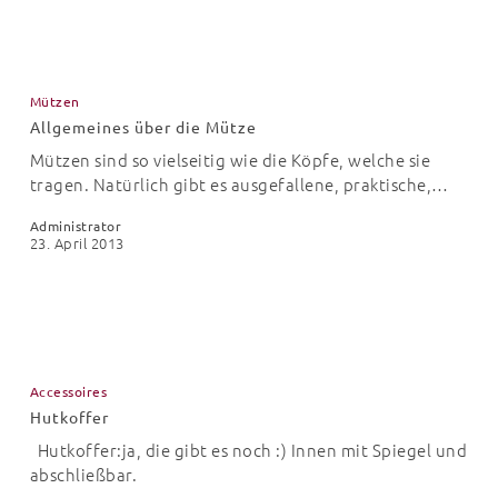
Allgemeines
über
Mützen
die
Allgemeines über die Mütze
Mütze
Mützen sind so vielseitig wie die Köpfe, welche sie
tragen. Natürlich gibt es ausgefallene, praktische,…
Administrator
23. April 2013
Hutkoffer
Accessoires
Hutkoffer
Hutkoffer:ja, die gibt es noch :) Innen mit Spiegel und
abschließbar.