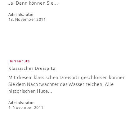
das
Ja! Dann können Sie…
ist
Administrator
die
13. November 2011
Frage
Klassischer
Dreispitz
Herrenhüte
Klassischer Dreispitz
Mit diesem klassischen Dreispitz geschlossen können
Sie dem Nachtwächter das Wasser reichen. Alle
historischen Hüte…
Administrator
1. November 2011
60