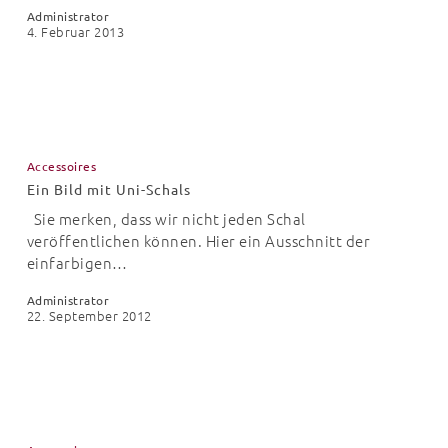
Administrator
4. Februar 2013
Ein
Bild
Accessoires
mit
Ein Bild mit Uni-Schals
Uni-
Schals
Sie merken, dass wir nicht jeden Schal
veröffentlichen können. Hier ein Ausschnitt der
einfarbigen…
Administrator
22. September 2012
Mehrfarbige
Schals