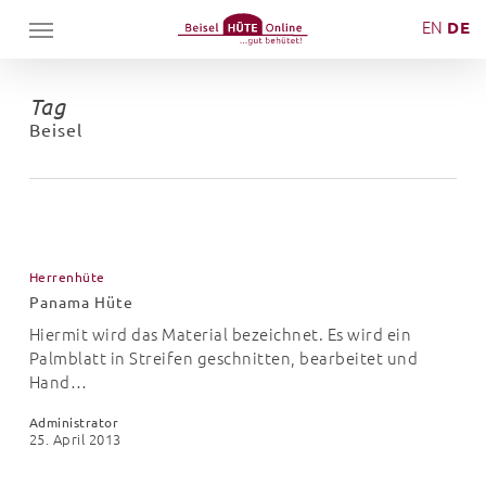
Skip
Menu
EN
DE
to
main
content
Tag
Beisel
Panama
Hüte
Herrenhüte
Panama Hüte
Hiermit wird das Material bezeichnet. Es wird ein
Palmblatt in Streifen geschnitten, bearbeitet und
Hand…
Administrator
25. April 2013