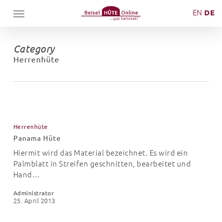
Skip
Menu
EN
DE
to
main
content
Category
Herrenhüte
Panama
Hüte
Herrenhüte
Panama Hüte
Hiermit wird das Material bezeichnet. Es wird ein
Palmblatt in Streifen geschnitten, bearbeitet und
Hand…
Administrator
25. April 2013