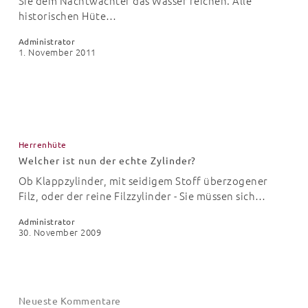
Sie dem Nachtwächter das Wasser reichen. Alle
historischen Hüte…
Administrator
1. November 2011
Welcher
ist
Herrenhüte
nun
Welcher ist nun der echte Zylinder?
der
echte
Ob Klappzylinder, mit seidigem Stoff überzogener
Zylinder?
Filz, oder der reine Filzzylinder - Sie müssen sich…
Administrator
30. November 2009
Neueste Kommentare