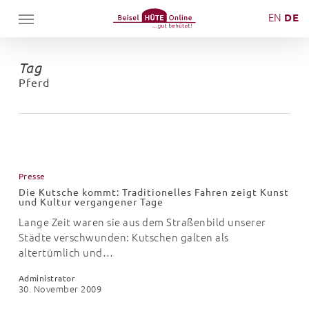
Skip
Menu
EN
DE
to
main
content
Tag
Pferd
Die
Kutsche
Presse
kommt:
Die Kutsche kommt: Traditionelles Fahren zeigt Kunst
Traditionelles
und Kultur vergangener Tage
Fahren
Lange Zeit waren sie aus dem Straßenbild unserer
zeigt
Städte verschwunden: Kutschen galten als
Kunst
altertümlich und…
und
Kultur
Administrator
vergangener
30. November 2009
Tage